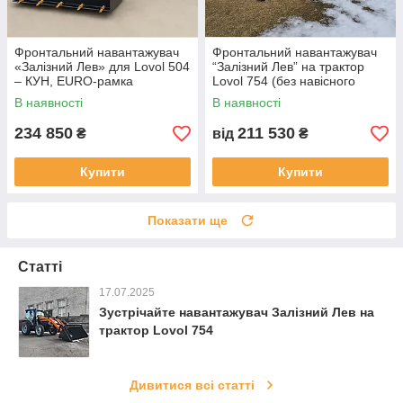
Фронтальний навантажувач
Фронтальний навантажувач
«Залізний Лев» для Lovol 504
“Залізний Лев” на трактор
– КУН, EURO‑рамка
Lovol 754 (без навісного
обладнання)
В наявності
В наявності
234 850
211 530
₴
від
₴
Купити
Купити
Показати ще
Статті
17.07.2025
Зустрічайте навантажувач Залізний Лев на
трактор Lovol 754
Дивитися всі статті