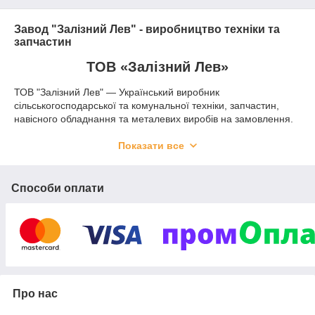
Завод "Залізний Лев" - виробництво техніки та
запчастин
ТОВ «Залізний Лев»
ТОВ "Залізний Лев" — Український виробник
сільськогосподарської та комунальної техніки, запчастин,
навісного обладнання та металевих виробів на замовлення.
Понад 10 років ми працюємо для того, щоб забезпечити
наших клієнтів якісними рішеннями для сільського
Показати все
господарства, комунальних підприємств і приватного
використання.
Способи оплати
Наші основні напрямки:
🔧
Виробництво запчастин до техніки
Надійні комплектуючі до вітчизняної та імпортної
сільгосптехніки. В наявності та під замовлення. Виготовляємо
як стандартні деталі, так і за індивідуальними кресленнями.
🚜
Виробництво навісного обладнання
Снігові відвали, щітки, ковші та інше обладнання —
Про нас
розроблені для ефективної роботи у складних умовах.
Висока якість, міцність, швидкі терміни виконання.