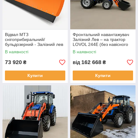
Відвал МТЗ
Фронтальний навантажувач
снігоприбиральний/
Залізний Лев – на трактор
бульдозерний - Залізний лев
LOVOL 244E (без навісного
(Універсальний)
обладнання)
В наявності
В наявності
73 920
162 668
₴
від
₴
Купити
Купити