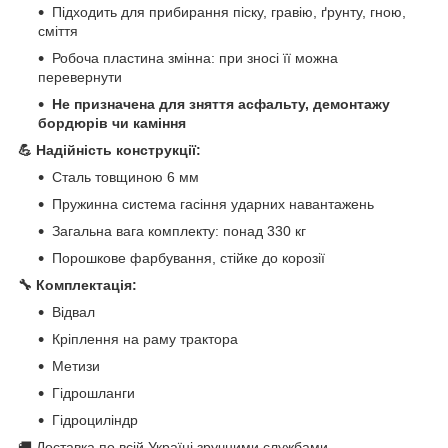
Підходить для прибирання піску, гравію, ґрунту, гною,
сміття
Робоча пластина змінна: при зносі її можна
перевернути
Не призначена для зняття асфальту, демонтажу
бордюрів чи каміння
💪 Надійність конструкції:
Сталь товщиною 6 мм
Пружинна система гасіння ударних навантажень
Загальна вага комплекту: понад 330 кг
Порошкове фарбування, стійке до корозії
🔧 Комплектація:
Відвал
Кріплення на раму трактора
Метизи
Гідрошланги
Гідроциліндр
🚚 Доставка по всій Україні зручними службами.