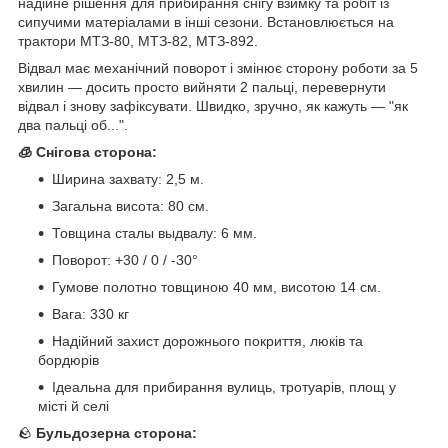
надійне рішення для прибирання снігу взимку та робіт із
сипучими матеріалами в інші сезони. Встановлюється на
трактори МТЗ-80, МТЗ-82, МТЗ-892.
Відвал має механічний поворот і змінює сторону роботи за 5
хвилин — досить просто вийняти 2 пальці, перевернути
відвал і знову зафіксувати. Швидко, зручно, як кажуть — "як
два пальці об...".
🧊 Снігова сторона:
Ширина захвату: 2,5 м.
Загальна висота: 80 см.
Товщина сталы выдвалу: 6 мм.
Поворот: +30 / 0 / -30°
Гумове полотно товщиною 40 мм, висотою 14 см.
Вага: 330 кг
Надійний захист дорожнього покриття, люків та
бордюрів
Ідеальна для прибирання вулиць, тротуарів, площ у
місті й селі
🪨
Бульдозерна сторона: