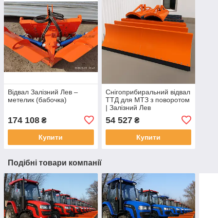
Відвал Залізний Лев –
Снігоприбиральний відвал
метелик (бабочка)
ТТД для МТЗ з поворотом
| Залізний Лев
174 108
54 527
₴
₴
Купити
Купити
Подібні товари компанії