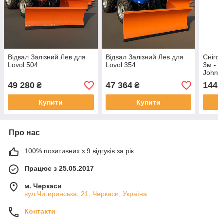
Відвал Залізний Лев для
Відвал Залізний Лев для
Сніг
Lovol 504
Lovol 354
3м -
John
Holla
49 280
47 364
144
₴
₴
Купити
Купити
Про нас
100% позитивних з 9 відгуків за рік
Працює з 25.05.2017
м. Черкаси
вул.Чигиринська, 21, Черкаси, Україна
Контакти