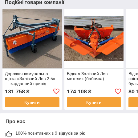
Подібні товари компанії
Дорожня комунальна
Відвал Залізний Лев –
Відв
щітка «Залізний Лев 2.5»
метелик (бабочка)
сніг
— карданний привід
буль
пово
131 758
174 108
80 
₴
₴
Залі
Купити
Купити
Про нас
100% позитивних з 9 відгуків за рік