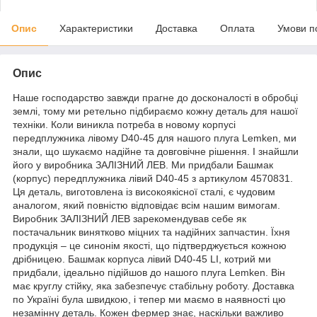
Опис
Характеристики
Доставка
Оплата
Умови п
Опис
Наше господарство завжди прагне до досконалості в обробці
землі, тому ми ретельно підбираємо кожну деталь для нашої
техніки. Коли виникла потреба в новому корпусі
передплужника лівому D40-45 для нашого плуга Lemken, ми
знали, що шукаємо надійне та довговічне рішення. І знайшли
його у виробника ЗАЛІЗНИЙ ЛЕВ. Ми придбали Башмак
(корпус) передплужника лівий D40-45 з артикулом 4570831.
Ця деталь, виготовлена із високоякісної сталі, є чудовим
аналогом, який повністю відповідає всім нашим вимогам.
Виробник ЗАЛІЗНИЙ ЛЕВ зарекомендував себе як
постачальник винятково міцних та надійних запчастин. Їхня
продукція – це синонім якості, що підтверджується кожною
дрібницею. Башмак корпуса лівий D40-45 LI, котрий ми
придбали, ідеально підійшов до нашого плуга Lemken. Він
має круглу стійку, яка забезпечує стабільну роботу. Доставка
по Україні була швидкою, і тепер ми маємо в наявності цю
незамінну деталь. Кожен фермер знає, наскільки важливо