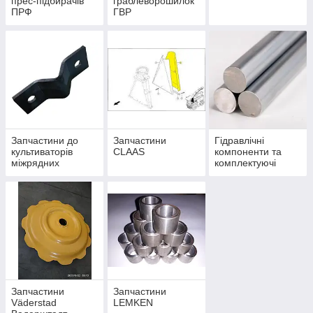
прес-підбирачів
граблеворошилок
ПРФ
ГВР
Запчастини до
Запчастини
Гідравлічні
культиваторів
CLAAS
компоненти та
міжрядних
комплектуючі
Запчастини
Запчастини
Väderstad
LEMKEN