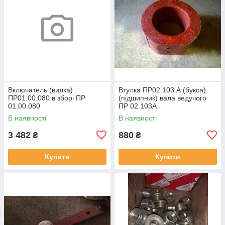
Включатель (вилка)
Втулка ПР02.103.А (букса),
ПР01.00.080 в зборі ПР
(підшипник) вала ведучого
01.00.080
ПР 02.103А
В наявності
В наявності
3 482
880
₴
₴
Купити
Купити