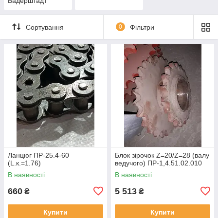
Вадерштадт
Сортування
0
Фільтри
Ланцюг ПР-25.4-60
Блок зірочок Z=20/Z=28 (валу
(L.к.=1.76)
ведучого) ПР-1,4.51.02.010
В наявності
В наявності
660
5 513
₴
₴
Купити
Купити