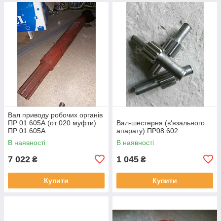
Вал приводу робочих органів
ПР 01.605А (от 020 муфти)
Вал-шестерня (в'язального
ПР 01.605А
апарату) ПР08.602
В наявності
В наявності
7 022
1 045
₴
₴
Купити
Купити