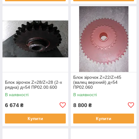
Блок зірочок Z=22/Z=45
Блок зірочок Z=28/Z=28 (2-х
(валец верхний) д=54
рядна) д=54 ПР02.00.600
ПР02.060
В наявності
В наявності
6 674
8 800
₴
₴
Купити
Купити