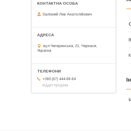
Залізний Лев Анатолійович
В
вул.Чигиринська, 21, Черкаси,
Україна
К
І
+380 (67) 444-88-84
відділ продажу
Ц