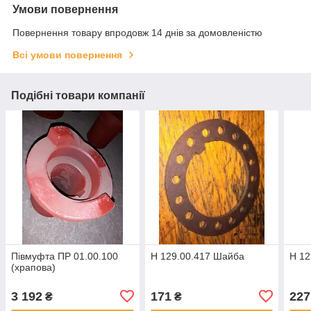
Умови повернення
Повернення товару впродовж 14 днів за домовленістю
Всі умови повернення
Подібні товари компанії
Півмуфта ПР 01.00.100
Н 129.00.417 Шайба
Н 12
(храпова)
3 192
171
227
₴
₴