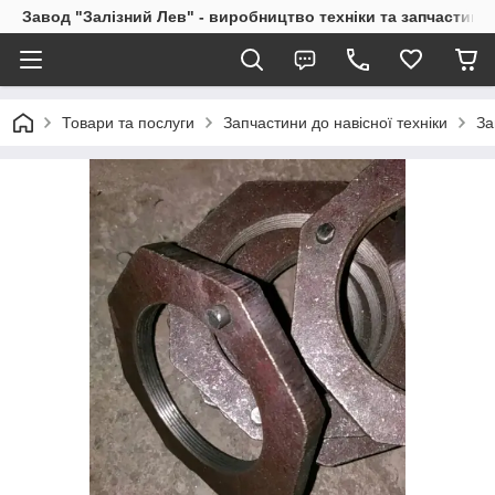
Завод "Залізний Лев" - виробництво техніки та запчастин
Товари та послуги
Запчастини до навісної техніки
За