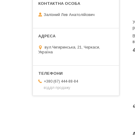
Залізний Лев Анатолійович
У
р
В
в
вул.Чигиринська, 21, Черкаси,

Україна
+380 (67) 444-88-84
відділ продажу
