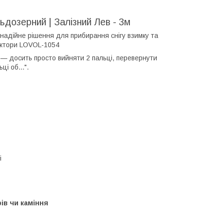
дозерний | Залізний Лев - 3м
надійне рішення для прибирання снігу взимку та
рактори LOVOL-1054
н — досить просто вийняти 2 пальці, перевернути
і об...".
і
ів чи каміння