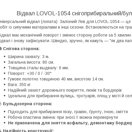
Відвал LOVOL-1054 снігоприбиральний/буль
ніверсальний відвал (лопата) Залізний Лев для LOVOL-1054 — це 
обіт із сипучими матеріалами в інші сезони. Встановлюється на т
ідвал має механічний поворот і змінює сторону роботи за 5 хвили
ідвал і знову зафіксувати. Швидко, зручно, як кажуть — "як два пальц
 Снігова сторона:
Ширина захвату: 3 м.
Загальна висота: 80 см.
Товщина сталы выдвалу: 6 мм.
Поворот: +30 / 0 / -30°
Гумове полотно товщиною 40 мм, висотою 14 см.
Вага: 350 кг
Надійний захист дорожнього покриття, люків та бордюрів
Ідеальна для прибирання вулиць, тротуарів, площ у місті й сел
🪨
Бульдозерна сторона:
Підходить для прибирання піску, гравію, ґрунту, гною, сміття
Робоча пластина змінна: при зносі її можна перевернути
Не призначена для зняття асфальту, демонтажу бордюр
 Надійність конструкції: