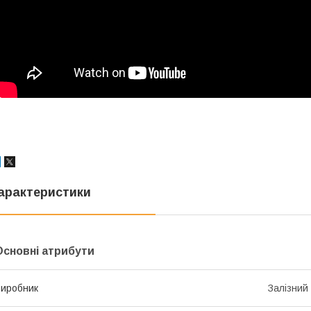
арактеристики
Основні атрибути
иробник
Залізний