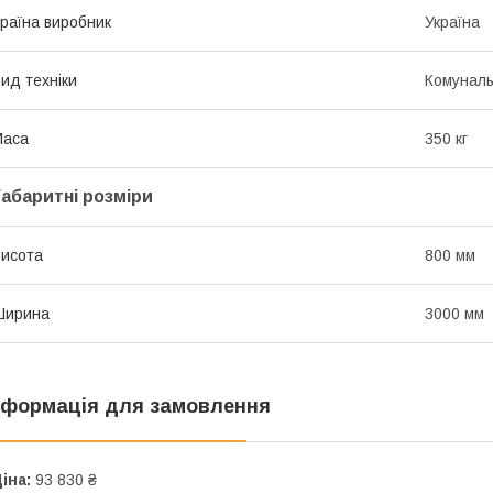
раїна виробник
Україна
ид техніки
Комуналь
Маса
350 кг
Габаритні розміри
исота
800 мм
Ширина
3000 мм
нформація для замовлення
іна:
93 830 ₴