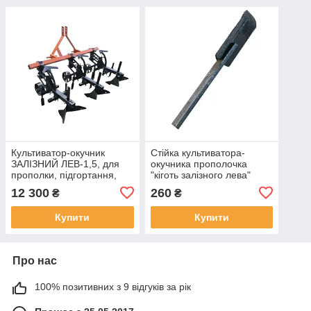
Культиватор-окучник
Стійка культиватора-
ЗАЛІЗНИЙ ЛЕВ-1,5, для
окучника прополочка
прополки, підгортання,
"кіготь залізного лева"
міжрядного обробітку,
розрихлююча ЗАЛІЗНИЙ
12 300
260
₴
₴
1,5метра
ЛЕВ-1,5
Купити
Купити
Про нас
100% позитивних з 9 відгуків за рік