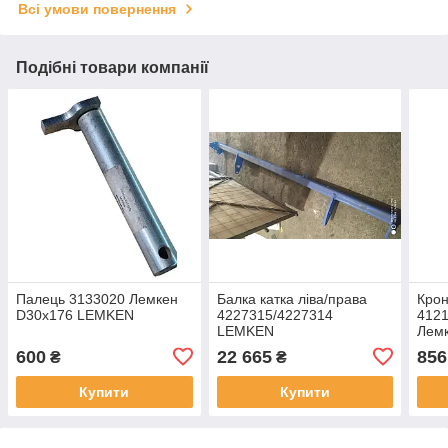
Всі умови повернення
Подібні товари компанії
Палець 3133020 Лемкен
Балка катка ліва/права
Крон
D30x176 LEMKEN
4227315/4227314
412
LEMKEN
Лем
600
22 665
856
₴
₴
Купити
Купити