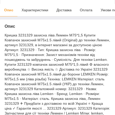
Опис
Характеристики
Доставка
Оплата
Умови п
Опис
Кришка 3231329 захисна ліва Лемкен М75*1,5 Купити
Ковпачок захисний М75х1.5 лівий (Original) до техніки Лемкен,
артикул 3231329, в інтернет магазині за доступною ціною
Артикул: 3231329 · Тип: Кришка захисна ліва · Розмір:
М75*1,5 · Призначення: Захист механізмів техніки від
пошкоджень та забруднень · Сумісність: Для техніки Lemken.
Купити 3231329 ковпачок захисний М75*1,5 лівий ⚙️ власного
виробництва ☆ Висока якість ☆ Доставка по Україні 3231329
Ковпачок захисний М75х1.5 лівий до борони LEMKEN Розмір:
M75x1,5 мм (ліва різьба) Техніка: LEMKEN Матеріал: сталь
Ковпачок захисний М75х1.5 лівий (УКР) до техніки Лемкен,
артикул 3231329 Каталожний номер: 3231329 · Назва:
Кришка захисна ліва Lemken · Бренд: Lemken · Розміри:
М75х1.5 · Матеріал: сталь. Кришка захисна ліва, Лемкен
3231329 ✈ Придбати з доставкою по всій Україні ⭐ Краща
ціна ✓ Гарантія якості ... 3231329 Артикул: 3231329 Категорія:
Запчастини для с/г техніки Лемкен / Lemken Мітки: lemken,