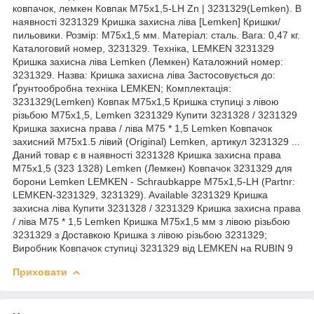
ковпачок, лемкен Ковпак M75x1,5-LH Zn | 3231329(Lemken). В
наявності 3231329 Кришка захисна ліва [Lemken] Кришки/
пильовики. Розмір: M75x1,5 мм. Матеріал: сталь. Вага: 0,47 кг.
Каталоговий номер, 3231329. Техніка, LEMKEN 3231329
Кришка захисна ліва Lemken (Лемкен) Каталожний номер:
3231329. Назва: Кришка захисна ліва Застосовується до:
Ґрунтообробна техніка LEMKEN; Комплектація:
3231329(Lemken) Ковпак M75x1,5 Кришка ступиці з лівою
різьбою М75х1,5, Lemken 3231329 Купити 3231328 / 3231329
Кришка захисна права / ліва М75 * 1,5 Lemken Ковпачок
захисний М75х1.5 лівий (Original) Lemken, артикул 3231329 ...
Даний товар є в наявності 3231328 Кришка захисна права
М75x1,5 (323 1328) Lemken (Лемкен) Ковпачок 3231329 для
борони Lemken LEMKEN - Schraubkappe M75x1,5-LH (Partnr:
LEMKEN-3231329, 3231329). Available 3231329 Кришка
захисна ліва Купити 3231328 / 3231329 Кришка захисна права
/ ліва М75 * 1,5 Lemken Кришка М75х1,5 мм з лівою різьбою
3231329 з Доставкою Кришка з лівою різьбою 3231329;
Виробник Ковпачок ступиці 3231329 від LEMKEN на RUBIN 9
Приховати